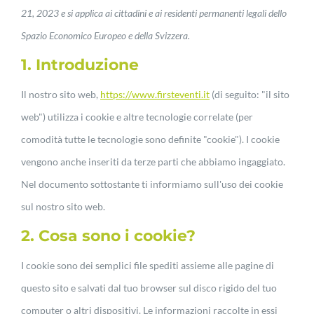
21, 2023 e si applica ai cittadini e ai residenti permanenti legali dello
Spazio Economico Europeo e della Svizzera.
Chi siamo
1. Introduzione
Il nostro sito web,
https://www.firsteventi.it
(di seguito: "il sito
Portfolio clienti
web") utilizza i cookie e altre tecnologie correlate (per
comodità tutte le tecnologie sono definite "cookie"). I cookie
Servizi
vengono anche inseriti da terze parti che abbiamo ingaggiato.
Nel documento sottostante ti informiamo sull'uso dei cookie
Cosa facciamo
sul nostro sito web.
2. Cosa sono i cookie?
Contatti
I cookie sono dei semplici file spediti assieme alle pagine di
questo sito e salvati dal tuo browser sul disco rigido del tuo
computer o altri dispositivi. Le informazioni raccolte in essi