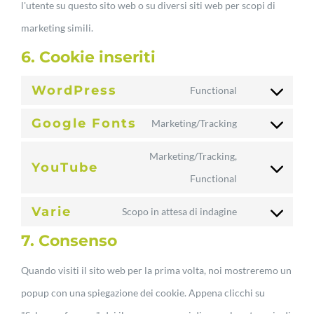
l'utente su questo sito web o su diversi siti web per scopi di
marketing simili.
6. Cookie inseriti
WordPress
Functional
Consent
Google Fonts
Marketing/Tracking
to
Consent
service
Marketing/Tracking,
to
YouTube
wordpress
Consent
Functional
service
to
google-
Varie
Scopo in attesa di indagine
Consent
service
fonts
7. Consenso
to
youtube
service
Quando visiti il sito web per la prima volta, noi mostreremo un
varie
popup con una spiegazione dei cookie. Appena clicchi su