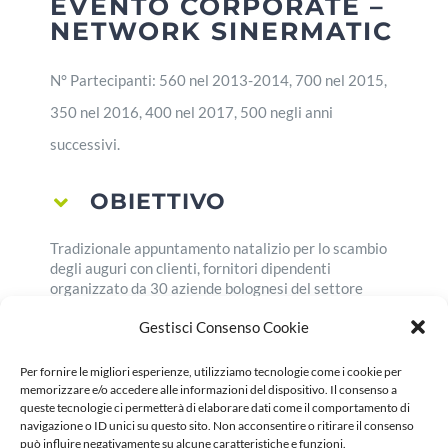
EVENTO CORPORATE –
NETWORK SINERMATIC
N° Partecipanti: 560 nel 2013-2014, 700 nel 2015,
350 nel 2016, 400 nel 2017, 500 negli anni
successivi.
OBIETTIVO
Tradizionale appuntamento natalizio per lo scambio
degli auguri con clienti, fornitori dipendenti
organizzato da 30 aziende bolognesi del settore
metalmeccanico consociate IMA, tra cui la capofila
Gestisci Consenso Cookie
Logimatic srl.
Per fornire le migliori esperienze, utilizziamo tecnologie come i cookie per
STRATEGIA
memorizzare e/o accedere alle informazioni del dispositivo. Il consenso a
queste tecnologie ci permetterà di elaborare dati come il comportamento di
navigazione o ID unici su questo sito. Non acconsentire o ritirare il consenso
può influire negativamente su alcune caratteristiche e funzioni.