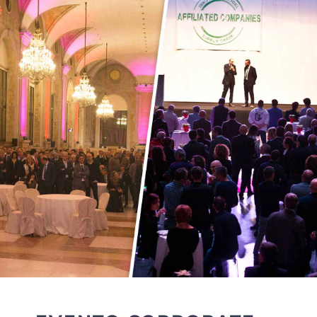
Chi siamo
Portfolio clienti
Servizi
Cosa facciamo
Contatti